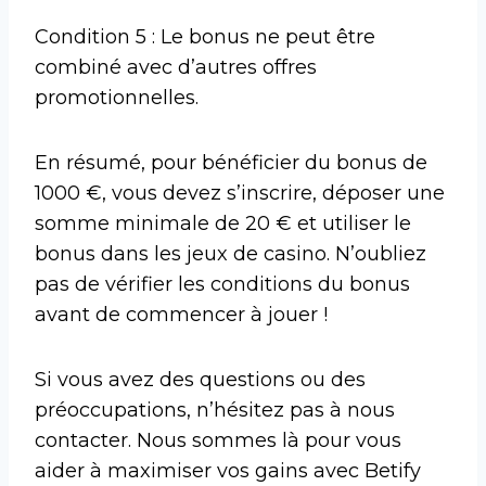
Condition 5 : Le bonus ne peut être
combiné avec d’autres offres
promotionnelles.
En résumé, pour bénéficier du bonus de
1000 €, vous devez s’inscrire, déposer une
somme minimale de 20 € et utiliser le
bonus dans les jeux de casino. N’oubliez
pas de vérifier les conditions du bonus
avant de commencer à jouer !
Si vous avez des questions ou des
préoccupations, n’hésitez pas à nous
contacter. Nous sommes là pour vous
aider à maximiser vos gains avec Betify