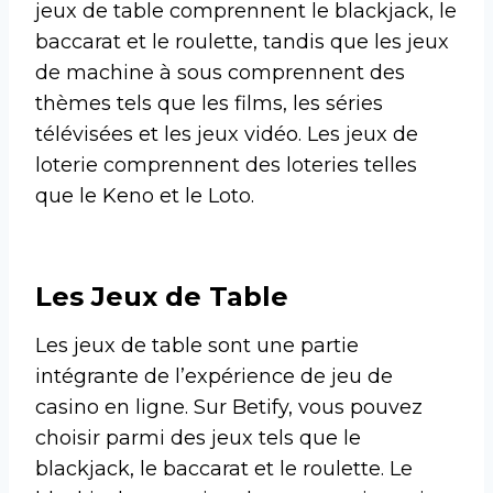
jeux de table comprennent le blackjack, le
baccarat et le roulette, tandis que les jeux
de machine à sous comprennent des
thèmes tels que les films, les séries
télévisées et les jeux vidéo. Les jeux de
loterie comprennent des loteries telles
que le Keno et le Loto.
Les Jeux de Table
Les jeux de table sont une partie
intégrante de l’expérience de jeu de
casino en ligne. Sur Betify, vous pouvez
choisir parmi des jeux tels que le
blackjack, le baccarat et le roulette. Le