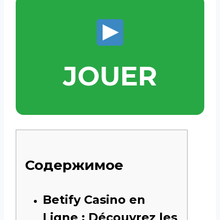
JOUER
Содержимое
Betify Casino en
Ligne : Découvrez les