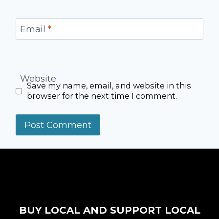
Email
*
Website
Save my name, email, and website in this
browser for the next time I comment.
Alternative:
BUY LOCAL AND SUPPORT LOCAL