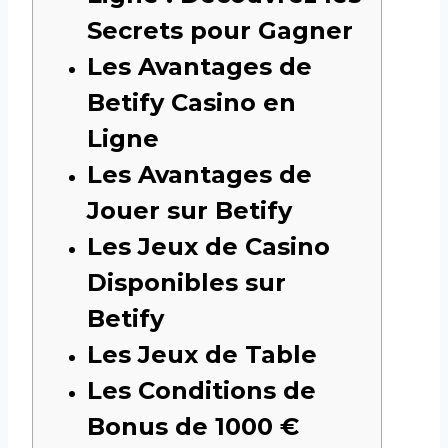
Secrets pour Gagner
Les Avantages de
Betify Casino en
Ligne
Les Avantages de
Jouer sur Betify
Les Jeux de Casino
Disponibles sur
Betify
Les Jeux de Table
Les Conditions de
Bonus de 1000 €