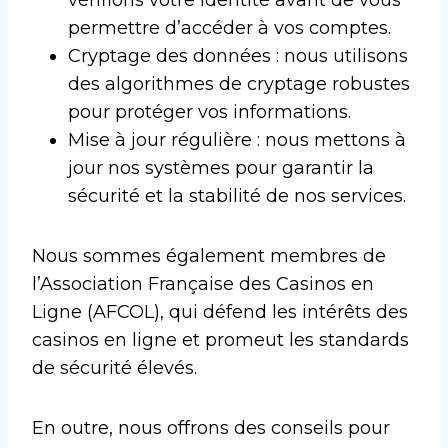
permettre d’accéder à vos comptes.
Cryptage des données : nous utilisons
des algorithmes de cryptage robustes
pour protéger vos informations.
Mise à jour régulière : nous mettons à
jour nos systèmes pour garantir la
sécurité et la stabilité de nos services.
Nous sommes également membres de
l’Association Française des Casinos en
Ligne (AFCOL), qui défend les intérêts des
casinos en ligne et promeut les standards
de sécurité élevés.
En outre, nous offrons des conseils pour