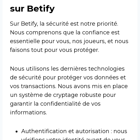
sur Betify
Sur Betify, la sécurité est notre priorité.
Nous comprenons que la confiance est
essentielle pour vous, nos joueurs, et nous
faisons tout pour vous protéger.
Nous utilisons les dernières technologies
de sécurité pour protéger vos données et
vos transactions. Nous avons mis en place
un système de cryptage robuste pour
garantir la confidentialité de vos
informations.
Authentification et autorisation : nous
vérifions votre identité avant de vous