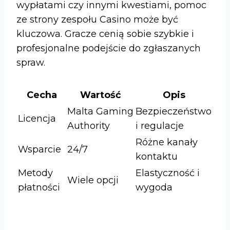
wypłatami czy innymi kwestiami, pomoc
ze strony zespołu Casino może być
kluczowa. Gracze cenią sobie szybkie i
profesjonalne podejście do zgłaszanych
spraw.
Cecha
Wartość
Opis
Malta Gaming
Bezpieczeństwo
Licencja
Authority
i regulacje
Różne kanały
Wsparcie
24/7
kontaktu
Metody
Elastyczność i
Wiele opcji
płatności
wygoda