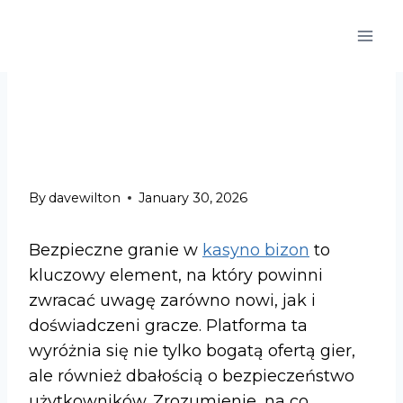
Skip
UNCATEGORIZED
to
Bezpieczne granie w
content
Bizon Casino: na co
zwrócić uwagę
By
davewilton
January 30, 2026
Bezpieczne granie w
kasyno bizon
to
kluczowy element, na który powinni
zwracać uwagę zarówno nowi, jak i
doświadczeni gracze. Platforma ta
wyróżnia się nie tylko bogatą ofertą gier,
ale również dbałością o bezpieczeństwo
użytkowników. Zrozumienie, na co