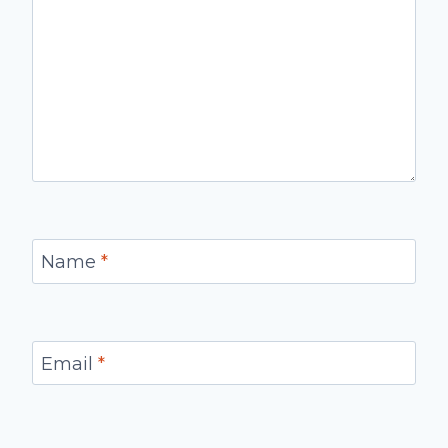
Name
*
Email
*