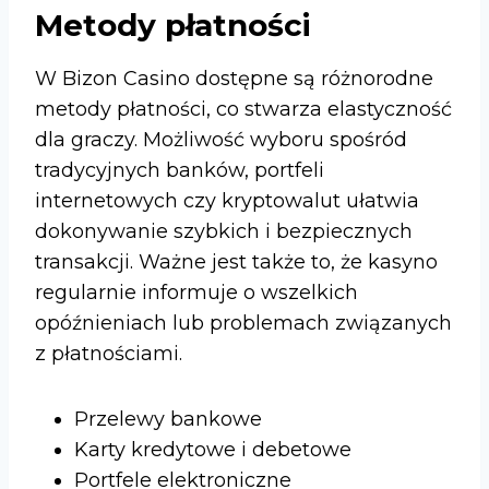
Metody płatności
W Bizon Casino dostępne są różnorodne
metody płatności, co stwarza elastyczność
dla graczy. Możliwość wyboru spośród
tradycyjnych banków, portfeli
internetowych czy kryptowalut ułatwia
dokonywanie szybkich i bezpiecznych
transakcji. Ważne jest także to, że kasyno
regularnie informuje o wszelkich
opóźnieniach lub problemach związanych
z płatnościami.
Przelewy bankowe
Karty kredytowe i debetowe
Portfele elektroniczne