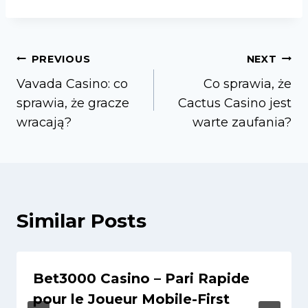
Post
PREVIOUS
NEXT
Vavada Casino: co
Co sprawia, że
navigation
sprawia, że gracze
Cactus Casino jest
wracają?
warte zaufania?
Similar Posts
Bet3000 Casino – Pari Rapide
pour le Joueur Mobile-First