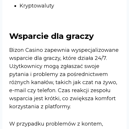
Kryptowaluty
Wsparcie dla graczy
Bizon Casino zapewnia wyspecjalizowane
wsparcie dla graczy, które działa 24/7.
Użytkownicy mogą zgłaszać swoje
pytania i problemy za pośrednictwem
różnych kanałów, takich jak czat na żywo,
e-mail czy telefon. Czas reakcji zespołu
wsparcia jest krótki, co zwiększa komfort
korzystania z platformy.
W przypadku problemów z kontem,