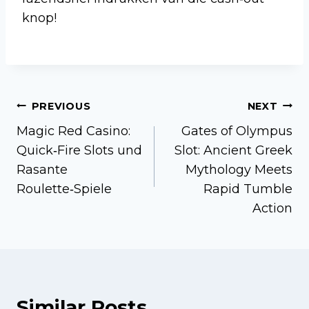
knop!
Post
PREVIOUS
NEXT
Magic Red Casino:
Gates of Olympus
navigation
Quick‑Fire Slots und
Slot: Ancient Greek
Rasante
Mythology Meets
Roulette‑Spiele
Rapid Tumble
Action
Similar Posts