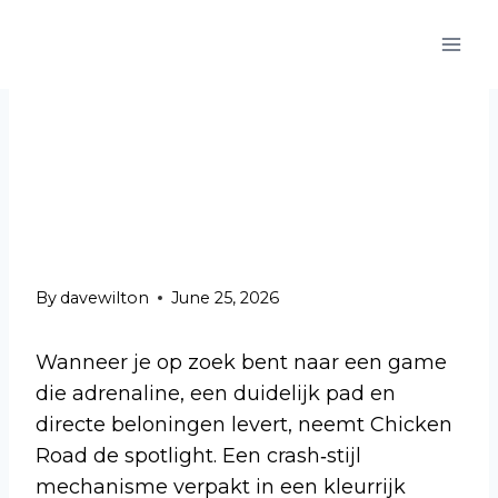
Skip
UNCATEGORIZED
to
Chicken Road:
content
High‑Octane Quick
Wins voor de Drukke
Speler
By
davewilton
June 25, 2026
Wanneer je op zoek bent naar een game
die adrenaline, een duidelijk pad en
directe beloningen levert, neemt Chicken
Road de spotlight. Een crash‑stijl
mechanisme verpakt in een kleurrijk