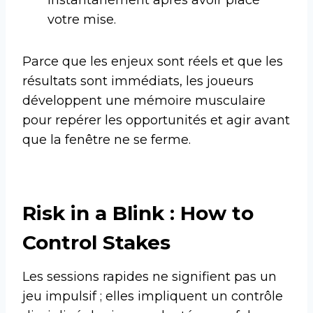
votre mise.
Parce que les enjeux sont réels et que les
résultats sont immédiats, les joueurs
développent une mémoire musculaire
pour repérer les opportunités et agir avant
que la fenêtre ne se ferme.
Risk in a Blink : How to
Control Stakes
Les sessions rapides ne signifient pas un
jeu impulsif ; elles impliquent un contrôle