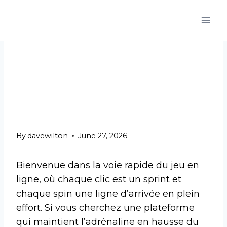
Skip
UNCATEGORIZED
to
DublinBet Online :
content
Action de Casino
Quick‑Hit pour les
Passionnés de Vitesse
By
davewilton
June 27, 2026
Bienvenue dans la voie rapide du jeu en
ligne, où chaque clic est un sprint et
chaque spin une ligne d’arrivée en plein
effort. Si vous cherchez une plateforme
qui maintient l’adrénaline en hausse du