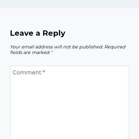
Leave a Reply
Your email address will not be published.
Required
fields are marked
*
Comment
*