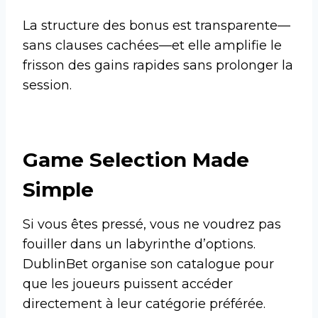
La structure des bonus est transparente—
sans clauses cachées—et elle amplifie le
frisson des gains rapides sans prolonger la
session.
Game Selection Made
Simple
Si vous êtes pressé, vous ne voudrez pas
fouiller dans un labyrinthe d’options.
DublinBet organise son catalogue pour
que les joueurs puissent accéder
directement à leur catégorie préférée.