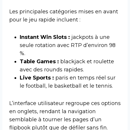
Les principales catégories mises en avant
pour le jeu rapide incluent :
Instant Win Slots :
jackpots à une
seule rotation avec RTP d’environ 98
%.
Table Games :
blackjack et roulette
avec des rounds rapides.
Live Sports :
paris en temps réel sur
le football, le basketball et le tennis.
L’interface utilisateur regroupe ces options
en onglets, rendant la navigation
semblable à tourner les pages d’un
flipbook plutôt que de défiler sans fin.