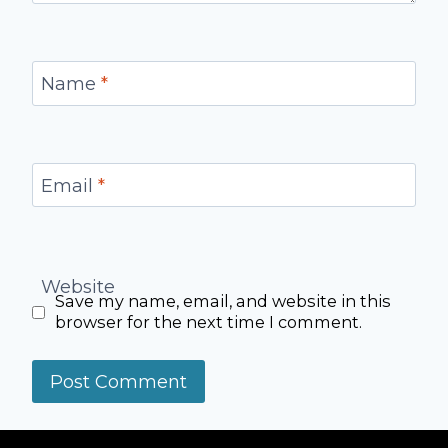
Name
*
Email
*
Website
Save my name, email, and website in this
browser for the next time I comment.
Alternative: