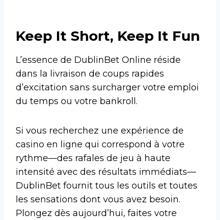
Keep It Short, Keep It Fun
L’essence de DublinBet Online réside
dans la livraison de coups rapides
d’excitation sans surcharger votre emploi
du temps ou votre bankroll.
Si vous recherchez une expérience de
casino en ligne qui correspond à votre
rythme—des rafales de jeu à haute
intensité avec des résultats immédiats—
DublinBet fournit tous les outils et toutes
les sensations dont vous avez besoin.
Plongez dès aujourd’hui, faites votre