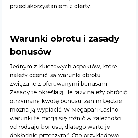
przed skorzystaniem z oferty.
Warunki obrotu i zasady
bonusów
Jednym z kluczowych aspektów, które
należy ocenić, są warunki obrotu
związane z oferowanymi bonusami.
Zasady te określają, ile razy należy obrócić
otrzymaną kwotę bonusu, zanim będzie
można ją wypłacić. W Megapari Casino
warunki te mogą się różnić w zależności
od rodzaju bonusu, dlatego warto je
dokładnie przeczytać. Oto przykładowe