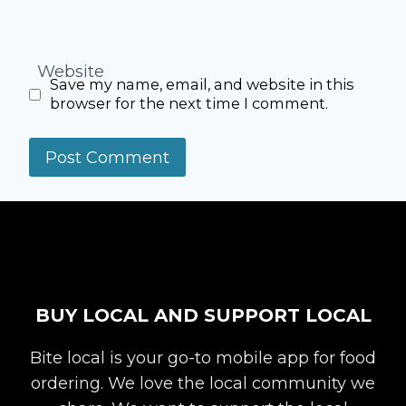
Website
Save my name, email, and website in this
browser for the next time I comment.
Alternative:
BUY LOCAL AND SUPPORT LOCAL
Bite local is your go-to mobile app for food
ordering. We love the local community we