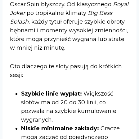
Oscar Spin błyszczy. Od klasycznego
Royal
Joker
po tropikalne klimaty
Big Bass
Splash
, każdy tytuł oferuje szybkie obroty
bębnami i momenty wysokiej zmienności,
które mogą przynieść wygraną lub stratę
w mniej niż minutę.
Oto dlaczego te sloty pasują do krótkich
sesji:
Szybkie linie wypłat:
Większość
slotów ma od 20 do 30 linii, co
pozwala na szybkie kumulowanie
wygranych.
Niskie minimalne zakłady:
Gracze
mogą zacząć od pojedynczego