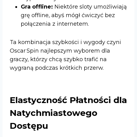
Gra offline:
Niektóre sloty umożliwiają
grę offline, abyś mógł ćwiczyć bez
połączenia z internetem.
Ta kombinacja szybkości i wygody czyni
Oscar Spin najlepszym wyborem dla
graczy, którzy chcą szybko trafić na
wygraną podczas krótkich przerw.
Elastyczność Płatności dla
Natychmiastowego
Dostępu