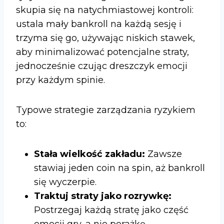
skupia się na natychmiastowej kontroli:
ustala mały bankroll na każdą sesję i
trzyma się go, używając niskich stawek,
aby minimalizować potencjalne straty,
jednocześnie czując dreszczyk emocji
przy każdym spinie.
Typowe strategie zarządzania ryzykiem
to:
Stała wielkość zakładu:
Zawsze
stawiaj jeden coin na spin, aż bankroll
się wyczerpie.
Traktuj straty jako rozrywkę:
Postrzegaj każdą stratę jako część
emocji gry, a nie porażkę.