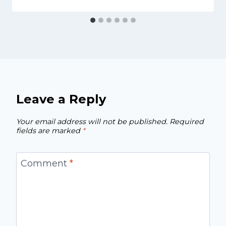
Leave a Reply
Your email address will not be published.
Required
fields are marked
*
Comment
*