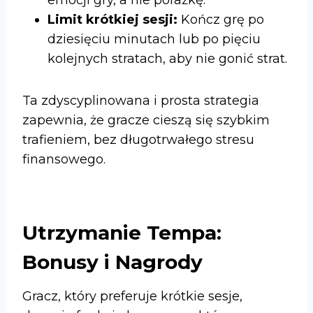
Limit krótkiej sesji:
Kończ grę po
dziesięciu minutach lub po pięciu
kolejnych stratach, aby nie gonić strat.
Ta zdyscyplinowana i prosta strategia
zapewnia, że gracze cieszą się szybkim
trafieniem, bez długotrwałego stresu
finansowego.
Utrzymanie Tempa:
Bonusy i Nagrody
Gracz, który preferuje krótkie sesje,