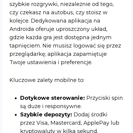
szybkie rozgrywki, niezależnie od tego,
czy czekasz na autobus, czy stoisz w
kolejce. Dedykowana aplikacja na
Androida oferuje uproszczony układ,
gdzie każda gra jest dostępna jednym
tapnięciem. Nie musisz logować się przez
przeglądarkę; aplikacja zapamiętuje
Twoje ustawienia i preferencje.
Kluczowe zalety mobilne to:
Dotykowe sterowanie:
Przyciski spin
są duże i responsywne.
Szybkie depozyty:
Dodaj środki
przez Visa, Mastercard, ApplePay lub
kryptowaluty w kilka sekund.