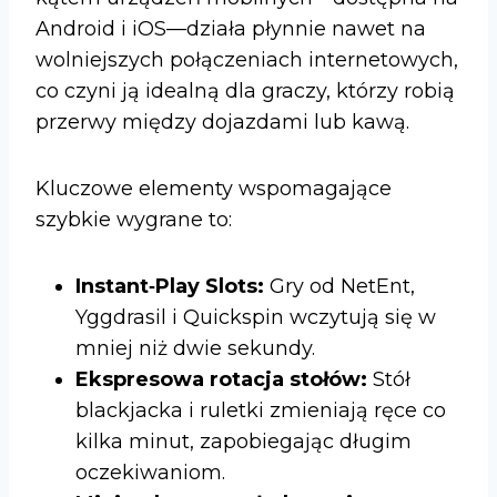
Android i iOS—działa płynnie nawet na
wolniejszych połączeniach internetowych,
co czyni ją idealną dla graczy, którzy robią
przerwy między dojazdami lub kawą.
Kluczowe elementy wspomagające
szybkie wygrane to:
Instant‑Play Slots:
Gry od NetEnt,
Yggdrasil i Quickspin wczytują się w
mniej niż dwie sekundy.
Ekspresowa rotacja stołów:
Stół
blackjacka i ruletki zmieniają ręce co
kilka minut, zapobiegając długim
oczekiwaniom.