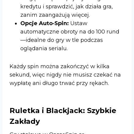
kredytu i sprawdzić, jak działa gra,
zanim zaangażują więcej.
Opcje Auto‑Spin:
Ustaw
automatyczne obroty na do 100 rund
—idealne do gry w tle podczas
oglądania serialu.
Każdy spin można zakończyć w kilka
sekund, więc nigdy nie musisz czekać na
wypłatę ani długo trwać przy rękach.
Ruletka i Blackjack: Szybkie
Zakłady