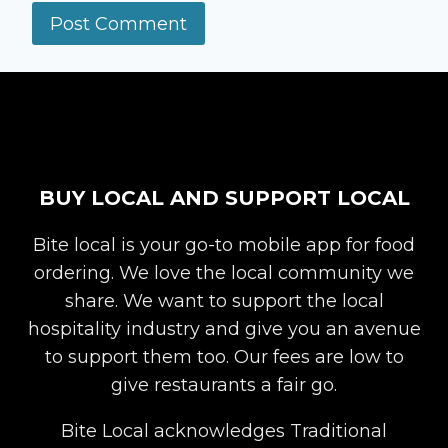
Alternative:
BUY LOCAL AND SUPPORT LOCAL
Bite local is your go-to mobile app for food
ordering. We love the local community we
share. We want to support the local
hospitality industry and give you an avenue
to support them too. Our fees are low to
give restaurants a fair go.
Bite Local acknowledges Traditional