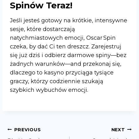
Spinów Teraz!
Jeśli jesteś gotowy na krótkie, intensywne
sesje, które dostarczają
natychmiastowych emocji, Oscar Spin
czeka, by dać Ci ten dreszcz. Zarejestruj
się już dziś i odbierz darmowe spiny—bez
żadnych warunków—and przekonaj się,
dlaczego to kasyno przyciąga tysiące
graczy, którzy codziennie szukają
szybkich wybuchów emocji.
Post
PREVIOUS
NEXT