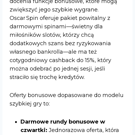
docenia funkcje bonusowe, które mogą
zwiększyć jego szybkie wygrane.
Oscar Spin oferuje pakiet powitalny z
darmowymi spinami—świetny dla
miłośników slotów, którzy chcą
dodatkowych szans bez ryzykowania
własnego bankrolla—ale ma też
cotygodniowy cashback do 15%, który
można odebrać po jednej sesji, jeśli
straciło się trochę kredytów.
Oferty bonusowe dopasowane do modelu
szybkiej gry to:
Darmowe rundy bonusowe w
czwartki:
Jednorazowa oferta, która