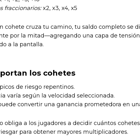
 fraccionarios:
x2, x3, x4, x5
 cohete cruza tu camino, tu saldo completo se d
te por la mitad—agregando una capa de tensión
 a la pantalla.
portan los cohetes
picos de riesgo repentinos.
ia varía según la velocidad seleccionada.
puede convertir una ganancia prometedora en un
obliga a los jugadores a decidir cuántos cohetes
riesgar para obtener mayores multiplicadores.