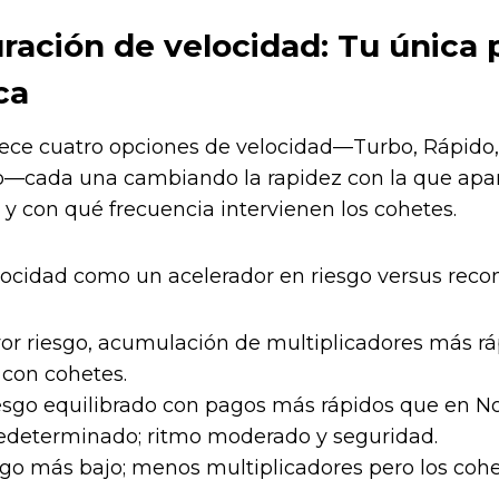
uración de velocidad: Tu única 
ca
rece cuatro opciones de velocidad—Turbo, Rápido,
to—cada una cambiando la rapidez con la que apa
 y con qué frecuencia intervienen los cohetes.
elocidad como un acelerador en riesgo versus rec
r riesgo, acumulación de multiplicadores más rá
con cohetes.
sgo equilibrado con pagos más rápidos que en N
determinado; ritmo moderado y seguridad.
go más bajo; menos multiplicadores pero los coh