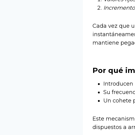
Incrementos
Cada vez que un
instantáneamen
mantiene pegado
Por qué im
Introducen 
Su frecuenc
Un cohete 
Este mecanismo 
dispuestos a ar