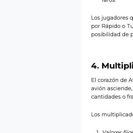
Los jugadores q
por Rápido o Tu
posibilidad de p
4. Multip
El corazón de A
avión asciende
cantidades o fra
Los multiplicad
Valores fijos