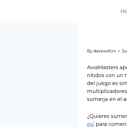
Skip
H
to
UNCATEGORIZED
content
AviaMas
Rápidas 
By
davewilton
Ju
AviaMasters apo
nítidos con un 
del juego es sim
multiplicadores
sumerja en el a
¿Quieres sumer
es/
para comenzar