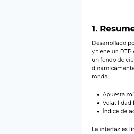
1. Resum
Desarrollado po
y tiene un RTP 
un fondo de cie
dinámicamente 
ronda.
Apuesta mí
Volatilidad
Índice de a
La interfaz es 