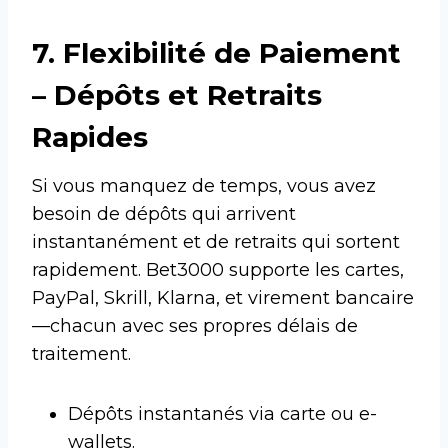
7. Flexibilité de Paiement
– Dépôts et Retraits
Rapides
Si vous manquez de temps, vous avez
besoin de dépôts qui arrivent
instantanément et de retraits qui sortent
rapidement. Bet3000 supporte les cartes,
PayPal, Skrill, Klarna, et virement bancaire
—chacun avec ses propres délais de
traitement.
Dépôts instantanés via carte ou e-
wallets.