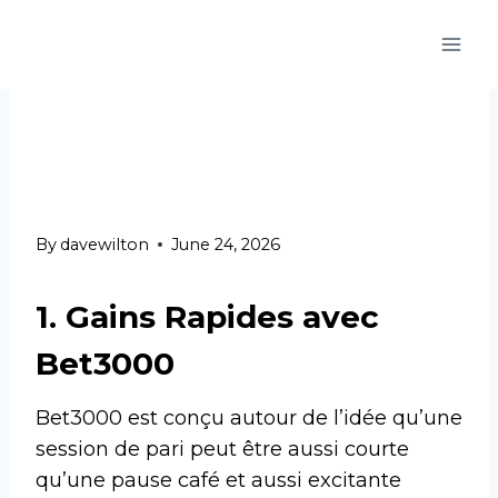
Skip
UNCATEGORIZED
to
Bet3000 Casino – Pari
content
Rapide pour le Joueur
Mobile-First
By
davewilton
June 24, 2026
1. Gains Rapides avec
Bet3000
Bet3000 est conçu autour de l’idée qu’une
session de pari peut être aussi courte
qu’une pause café et aussi excitante