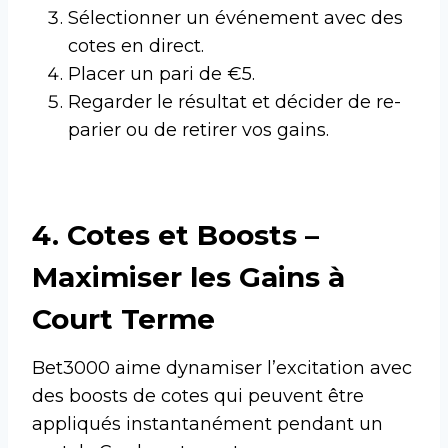
Sélectionner un événement avec des
cotes en direct.
Placer un pari de €5.
Regarder le résultat et décider de re-
parier ou de retirer vos gains.
4. Cotes et Boosts –
Maximiser les Gains à
Court Terme
Bet3000 aime dynamiser l’excitation avec
des boosts de cotes qui peuvent être
appliqués instantanément pendant un