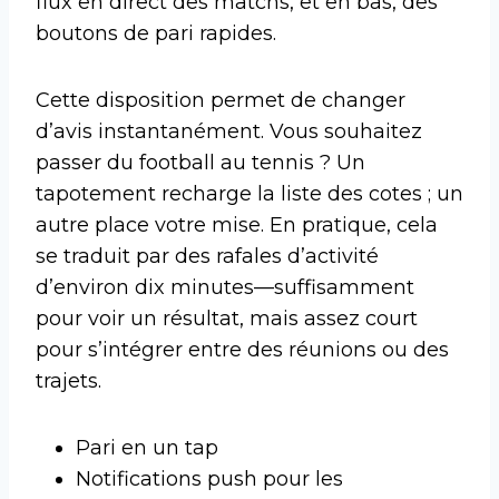
flux en direct des matchs, et en bas, des
boutons de pari rapides.
Cette disposition permet de changer
d’avis instantanément. Vous souhaitez
passer du football au tennis ? Un
tapotement recharge la liste des cotes ; un
autre place votre mise. En pratique, cela
se traduit par des rafales d’activité
d’environ dix minutes—suffisamment
pour voir un résultat, mais assez court
pour s’intégrer entre des réunions ou des
trajets.
Pari en un tap
Notifications push pour les