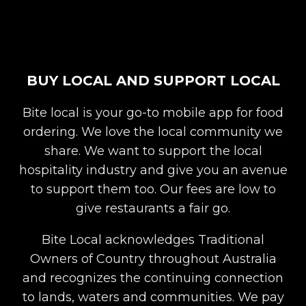
Alternative:
BUY LOCAL AND SUPPORT LOCAL
Bite local is your go-to mobile app for food
ordering. We love the local community we
share. We want to support the local
hospitality industry and give you an avenue
to support them too. Our fees are low to
give restaurants a fair go.
Bite Local acknowledges Traditional
Owners of Country throughout Australia
and recognizes the continuing connection
to lands, waters and communities. We pay