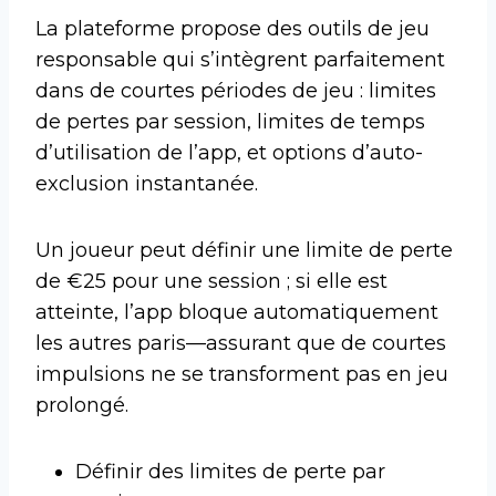
La plateforme propose des outils de jeu
responsable qui s’intègrent parfaitement
dans de courtes périodes de jeu : limites
de pertes par session, limites de temps
d’utilisation de l’app, et options d’auto-
exclusion instantanée.
Un joueur peut définir une limite de perte
de €25 pour une session ; si elle est
atteinte, l’app bloque automatiquement
les autres paris—assurant que de courtes
impulsions ne se transforment pas en jeu
prolongé.
Définir des limites de perte par