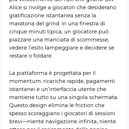
Alice si rivolge a giocatori che desiderano
gratificazione istantanea senza la
maratona del grind. In una finestra di
cinque minuti tipica, un giocatore può
piazzare una manciata di scommesse,
vedere l’esito lampeggiare e decidere se
restare o foldare.
La piattaforma è progettata per il
momentum: ricariche rapide, pagamenti
istantanei e un’interfaccia utente che
mantiene tutto su una singola schermata.
Questo design elimina le friction che
spesso scoraggiano i giocatori di sessioni
brevi—niente navigazione infinita, niente