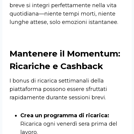
breve si integri perfettamente nella vita
quotidiana—niente tempi morti, niente
lunghe attese, solo emozioni istantanee.
Mantenere il Momentum:
Ricariche e Cashback
I bonus di ricarica settimanali della
piattaforma possono essere sfruttati
rapidamente durante sessioni brevi.
Crea un programma di ricarica:
Ricarica ogni venerdì sera prima del
lavoro.