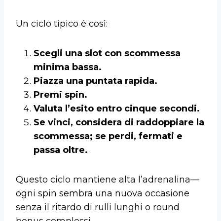
Un ciclo tipico è così:
Scegli una slot con scommessa
minima bassa.
Piazza una puntata rapida.
Premi spin.
Valuta l’esito entro cinque secondi.
Se vinci, considera di raddoppiare la
scommessa; se perdi, fermati e
passa oltre.
Questo ciclo mantiene alta l’adrenalina—
ogni spin sembra una nuova occasione
senza il ritardo di rulli lunghi o round
bonus complessi.