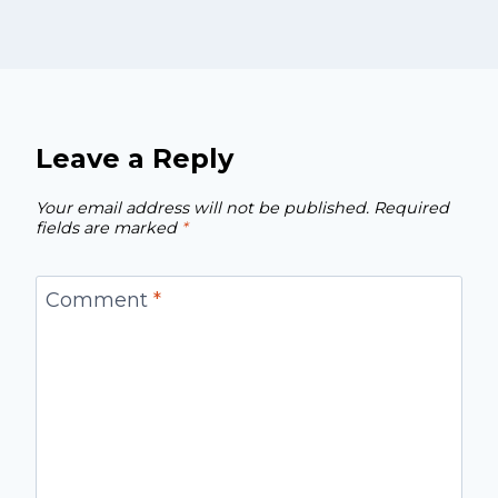
Leave a Reply
Your email address will not be published.
Required
fields are marked
*
Comment
*