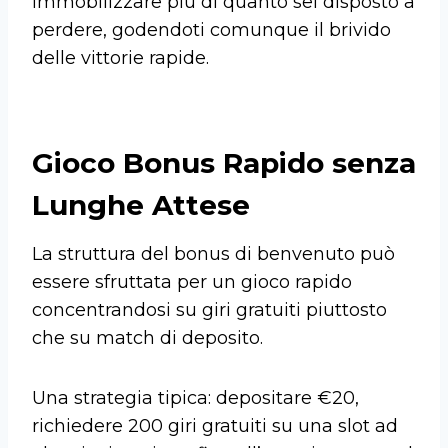
immobilizzare più di quanto sei disposto a
perdere, godendoti comunque il brivido
delle vittorie rapide.
Gioco Bonus Rapido senza
Lunghe Attese
La struttura del bonus di benvenuto può
essere sfruttata per un gioco rapido
concentrandosi su giri gratuiti piuttosto
che su match di deposito.
Una strategia tipica: depositare €20,
richiedere 200 giri gratuiti su una slot ad