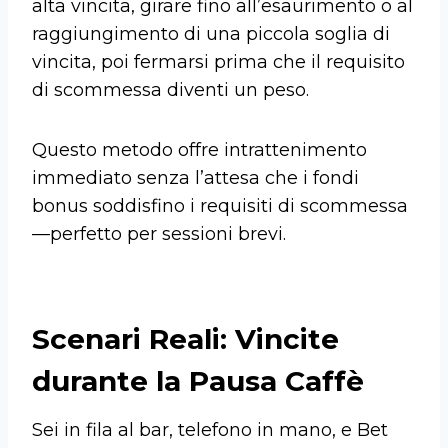
alta vincita, girare fino all’esaurimento o al
raggiungimento di una piccola soglia di
vincita, poi fermarsi prima che il requisito
di scommessa diventi un peso.
Questo metodo offre intrattenimento
immediato senza l’attesa che i fondi
bonus soddisfino i requisiti di scommessa
—perfetto per sessioni brevi.
Scenari Reali: Vincite
durante la Pausa Caffè
Sei in fila al bar, telefono in mano, e Bet