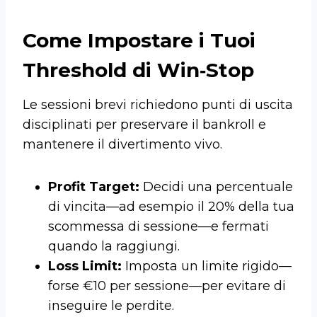
Come Impostare i Tuoi
Threshold di Win‑Stop
Le sessioni brevi richiedono punti di uscita
disciplinati per preservare il bankroll e
mantenere il divertimento vivo.
Profit Target:
Decidi una percentuale
di vincita—ad esempio il 20% della tua
scommessa di sessione—e fermati
quando la raggiungi.
Loss Limit:
Imposta un limite rigido—
forse €10 per sessione—per evitare di
inseguire le perdite.