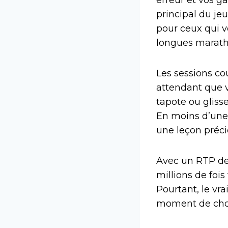
principal du je
pour ceux qui v
longues marath
Les sessions co
attendant que vo
tapote ou glisse
En moins d’une 
une leçon préci
Avec un RTP de
millions de fois
Pourtant, le vra
moment de choix 