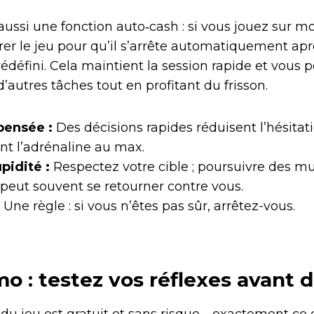
aussi une fonction auto‑cash : si vous jouez sur mo
er le jeu pour qu’il s’arrête automatiquement aprè
prédéfini. Cela maintient la session rapide et vous
’autres tâches tout en profitant du frisson.
pensée :
Des décisions rapides réduisent l’hésitat
t l’adrénaline au max.
upidité :
Respectez votre cible ; poursuivre des mu
 peut souvent se retourner contre vous.
Une règle : si vous n’êtes pas sûr, arrêtez-vous.
 : testez vos réflexes avant 
 jeu est gratuit et sans risque—exactement ce qu