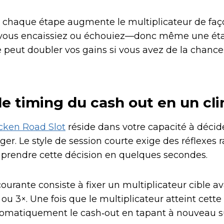
 chaque étape augmente le multiplicateur de faço
 vous encaissiez ou échouiez—donc même une ét
peut doubler vos gains si vous avez de la chance
 le timing du cash out en un cli
cken Road Slot
réside dans votre capacité à décid
er. Le style de session courte exige des réflexes r
 prendre cette décision en quelques secondes.
urante consiste à fixer un multiplicateur cible 
u 3×. Une fois que le multiplicateur atteint cette
omatiquement le cash‑out en tapant à nouveau sur