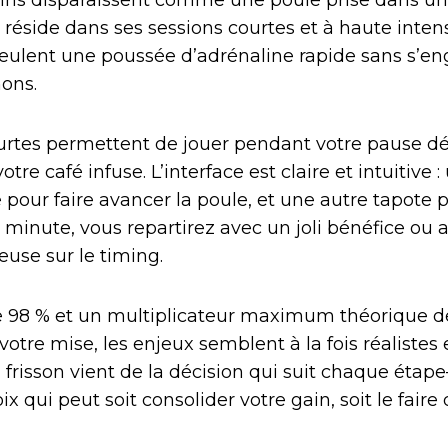
u réside dans ses sessions courtes et à haute inten
eulent une poussée d’adrénaline rapide sans s’e
ons.
urtes permettent de jouer pendant votre pause d
tre café infuse. L’interface est claire et intuitive 
 pour faire avancer la poule, et une autre tapote 
minute, vous repartirez avec un joli bénéfice ou 
euse sur le timing.
 98 % et un multiplicateur maximum théorique d
 votre mise, les enjeux semblent à la fois réalistes 
i frisson vient de la décision qui suit chaque étap
qui peut soit consolider votre gain, soit le faire d