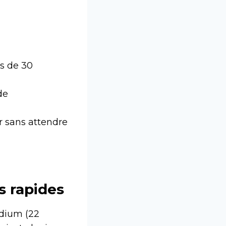
s de 30
de
ir sans attendre
s rapides
edium (22