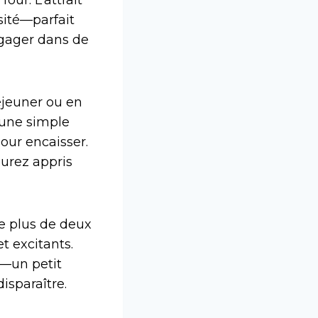
sité—parfait
ngager dans de
éjeuner ou en
: une simple
pour encaisser.
aurez appris
e plus de deux
et excitants.
e—un petit
isparaître.