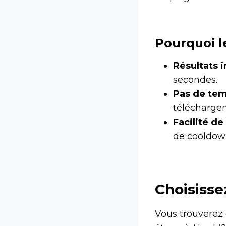
Pourquoi l
Résultats i
secondes.
Pas de tem
téléchargem
Facilité de
de cooldow
Choisisse
Vous trouverez 