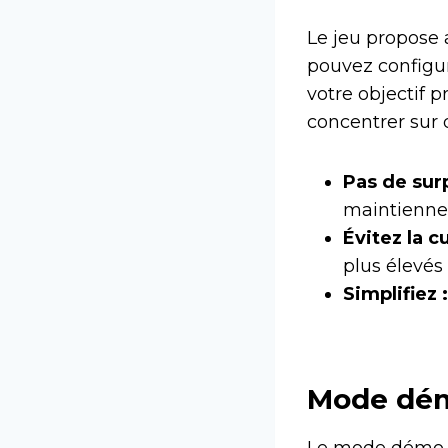
Le jeu propose 
pouvez configur
votre objectif 
concentrer sur d
Pas de sur
maintiennen
Évitez la c
plus élevés
Simplifiez :
Mode démo
Le mode démo du