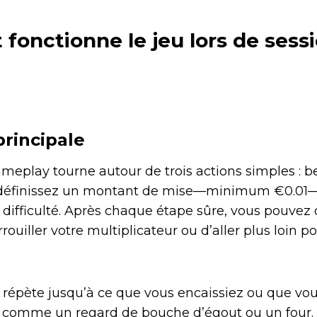
onctionne le jeu lors de sess
principale
meplay tourne autour de trois actions simples : be
 définissez un montant de mise—minimum €0.01—
 difficulté. Après chaque étape sûre, vous pouvez
rrouiller votre multiplicateur ou d’aller plus loin p
 répète jusqu’à ce que vous encaissiez ou que vo
 comme un regard de bouche d’égout ou un four.