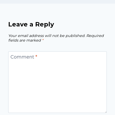
Leave a Reply
Your email address will not be published.
Required
fields are marked
*
Comment
*