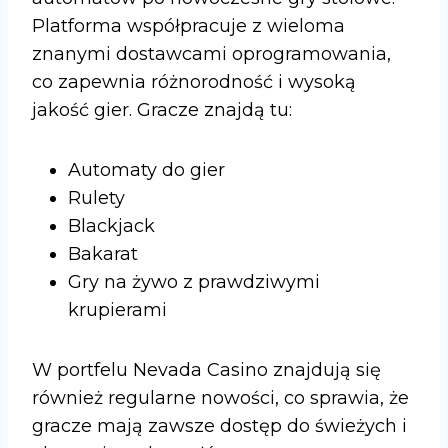
Platforma współpracuje z wieloma
znanymi dostawcami oprogramowania,
co zapewnia różnorodność i wysoką
jakość gier. Gracze znajdą tu:
Automaty do gier
Rulety
Blackjack
Bakarat
Gry na żywo z prawdziwymi
krupierami
W portfelu Nevada Casino znajdują się
również regularne nowości, co sprawia, że
gracze mają zawsze dostęp do świeżych i