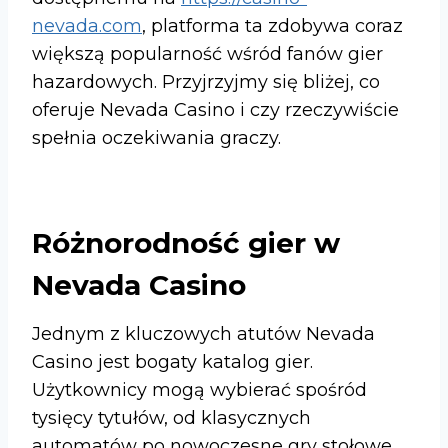
nevada.com
, platforma ta zdobywa coraz
większą popularność wśród fanów gier
hazardowych. Przyjrzyjmy się bliżej, co
oferuje Nevada Casino i czy rzeczywiście
spełnia oczekiwania graczy.
Różnorodność gier w
Nevada Casino
Jednym z kluczowych atutów Nevada
Casino jest bogaty katalog gier.
Użytkownicy mogą wybierać spośród
tysięcy tytułów, od klasycznych
automatów po nowoczesne gry stołowe.