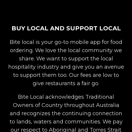
BUY LOCAL AND SUPPORT LOCAL
Bite local is your go-to mobile app for food
ordering. We love the local community we
share. We want to support the local
hospitality industry and give you an avenue
to support them too. Our fees are low to
give restaurants a fair go.
Bite Local acknowledges Traditional
Owners of Country throughout Australia
and recognizes the continuing connection
to lands, waters and communities. We pay
our respect to Aboriginal and Torres Strait