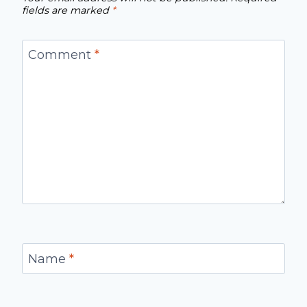
fields are marked
*
Comment
*
Name
*