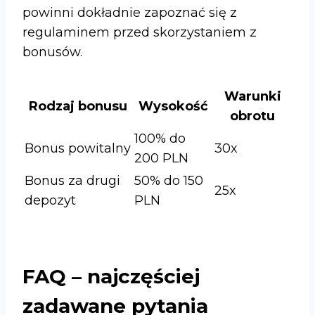
powinni dokładnie zapoznać się z
regulaminem przed skorzystaniem z
bonusów.
Warunki
Rodzaj bonusu
Wysokość
obrotu
100% do
Bonus powitalny
30x
200 PLN
Bonus za drugi
50% do 150
25x
depozyt
PLN
FAQ – najczęściej
zadawane pytania