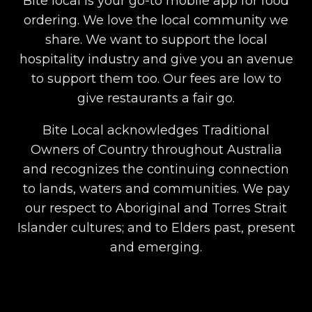
Bite local is your go-to mobile app for food
ordering. We love the local community we
share. We want to support the local
hospitality industry and give you an avenue
to support them too. Our fees are low to
give restaurants a fair go.
Bite Local acknowledges Traditional
Owners of Country throughout Australia
and recognizes the continuing connection
to lands, waters and communities. We pay
our respect to Aboriginal and Torres Strait
Islander cultures; and to Elders past, present
and emerging.