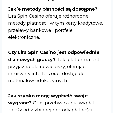
Jakie metody płatności są dostępne?
Lira Spin Casino oferuje różnorodne
metody płatności, w tym karty kredytowe,
przelewy bankowe i portfele
elektroniczne.
Czy Lira Spin Casino jest odpowiednie
dla nowych graczy?
Tak, platforma jest
przyjazna dla nowicjuszy, oferując
intuicyjny interfejs oraz dostęp do
materiałów edukacyjnych.
Jak szybko mogę wypłacić swoje
wygrane?
Czas przetwarzania wypłat
zależy od wybranej metody płatności,