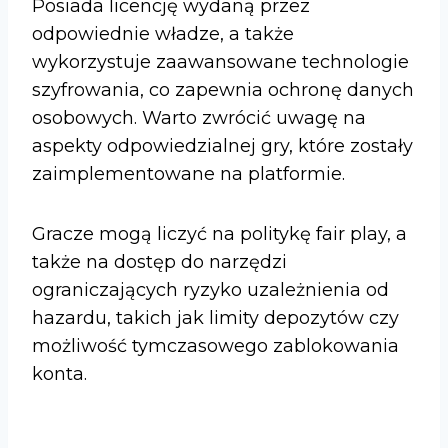
Posiada licencję wydaną przez
odpowiednie władze, a także
wykorzystuje zaawansowane technologie
szyfrowania, co zapewnia ochronę danych
osobowych. Warto zwrócić uwagę na
aspekty odpowiedzialnej gry, które zostały
zaimplementowane na platformie.
Gracze mogą liczyć na politykę fair play, a
także na dostęp do narzędzi
ograniczających ryzyko uzależnienia od
hazardu, takich jak limity depozytów czy
możliwość tymczasowego zablokowania
konta.