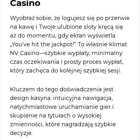
Casino
Wyobraź sobie, że logujesz się po przerwie
na kawę i Twoje ulubione sloty kręcą się
aż do momentu, gdy ekran wyświetla
„You’ve hit the jackpot!” To właśnie klimat
NV Casino—szybkie wypłaty, minimalny
czas oczekiwania i prosty proces wypłat,
który zachęca do kolejnej szybkiej sesji.
Kluczem do tego doświadczenia jest
design kasyna: intuicyjna nawigacja,
natychmiastowe uruchamianie gier i
skupienie na tytułach o wysokiej
zmienności, które nagradzają szybkie
decyzje.