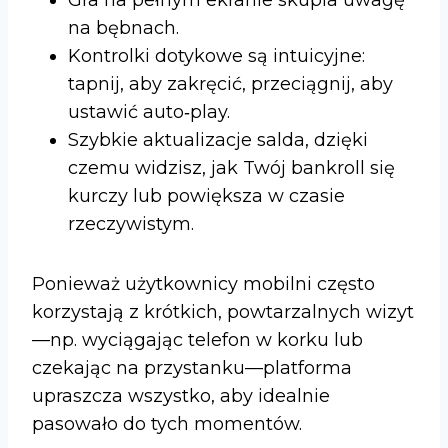
na bębnach.
Kontrolki dotykowe są intuicyjne:
tapnij, aby zakręcić, przeciągnij, aby
ustawić auto‑play.
Szybkie aktualizacje salda, dzięki
czemu widzisz, jak Twój bankroll się
kurczy lub powiększa w czasie
rzeczywistym.
Ponieważ użytkownicy mobilni często
korzystają z krótkich, powtarzalnych wizyt
—np. wyciągając telefon w korku lub
czekając na przystanku—platforma
upraszcza wszystko, aby idealnie
pasowało do tych momentów.