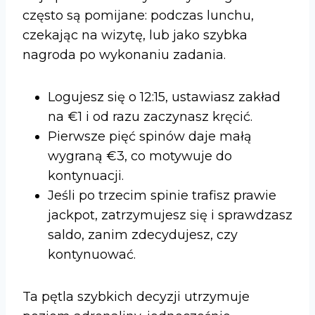
często są pomijane: podczas lunchu,
czekając na wizytę, lub jako szybka
nagroda po wykonaniu zadania.
Logujesz się o 12:15, ustawiasz zakład
na €1 i od razu zaczynasz kręcić.
Pierwsze pięć spinów daje małą
wygraną €3, co motywuje do
kontynuacji.
Jeśli po trzecim spinie trafisz prawie
jackpot, zatrzymujesz się i sprawdzasz
saldo, zanim zdecydujesz, czy
kontynuować.
Ta pętla szybkich decyzji utrzymuje