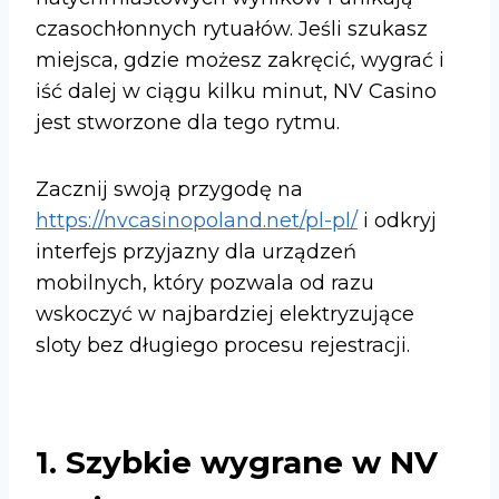
czasochłonnych rytuałów. Jeśli szukasz
miejsca, gdzie możesz zakręcić, wygrać i
iść dalej w ciągu kilku minut, NV Casino
jest stworzone dla tego rytmu.
Zacznij swoją przygodę na
https://nvcasinopoland.net/pl-pl/
i odkryj
interfejs przyjazny dla urządzeń
mobilnych, który pozwala od razu
wskoczyć w najbardziej elektryzujące
sloty bez długiego procesu rejestracji.
1. Szybkie wygrane w NV