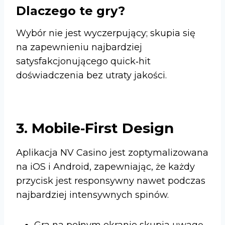
Dlaczego te gry?
Wybór nie jest wyczerpujący; skupia się
na zapewnieniu najbardziej
satysfakcjonującego quick‑hit
doświadczenia bez utraty jakości.
3. Mobile‑First Design
Aplikacja NV Casino jest zoptymalizowana
na iOS i Android, zapewniając, że każdy
przycisk jest responsywny nawet podczas
najbardziej intensywnych spinów.
Gra na pełnym ekranie skupia uwagę