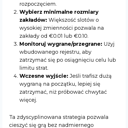
rozpoczęciem.
Wybierz minimalne rozmiary
zakładów:
Większość slotów o
wysokiej zmienności pozwala na
zakłady od €0.01 lub €0.10.
Monitoruj wygrane/przegrane:
Użyj
wbudowanego rejestru, aby
zatrzymać się po osiągnięciu celu lub
limitu strat.
Wczesne wyjście:
Jeśli trafisz dużą
wygraną na początku, lepiej się
zatrzymać, niż próbować chwytać
więcej.
Ta zdyscyplinowana strategia pozwala
cieszyć się grą bez nadmiernego