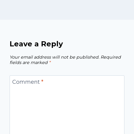
Leave a Reply
Your email address will not be published.
Required
fields are marked
*
Comment
*