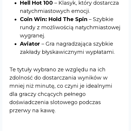
Hell Hot 100
– Klasyk, który dostarcza
natychmiastowych emocji.
Coin Win: Hold The Spin
– Szybkie
rundy z możliwością natychmiastowej
wygranej.
Aviator
– Gra nagradzająca szybkie
zakłady błyskawicznymi wypłatami.
Te tytuły wybrano ze względu na ich
zdolność do dostarczania wyników w
mniej niż minutę, co czyni je idealnymi
dla graczy chcących pełnego
doświadczenia slotowego podczas
przerwy na kawę.