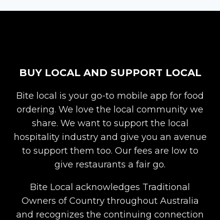
Alternative:
BUY LOCAL AND SUPPORT LOCAL
Bite local is your go-to mobile app for food
ordering. We love the local community we
share. We want to support the local
hospitality industry and give you an avenue
to support them too. Our fees are low to
give restaurants a fair go.
Bite Local acknowledges Traditional
Owners of Country throughout Australia
and recognizes the continuing connection