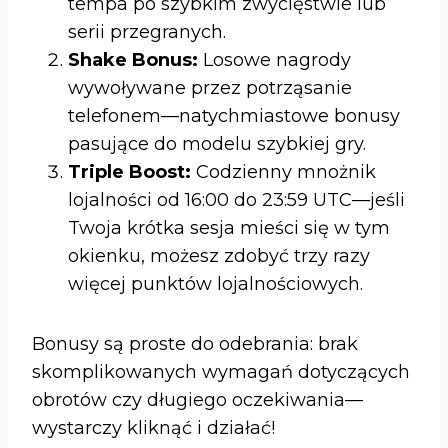
tempa po szybkim zwycięstwie lub
serii przegranych.
Shake Bonus:
Losowe nagrody
wywoływane przez potrząsanie
telefonem—natychmiastowe bonusy
pasujące do modelu szybkiej gry.
Triple Boost:
Codzienny mnożnik
lojalności od 16:00 do 23:59 UTC—jeśli
Twoja krótka sesja mieści się w tym
okienku, możesz zdobyć trzy razy
więcej punktów lojalnościowych.
Bonusy są proste do odebrania: brak
skomplikowanych wymagań dotyczących
obrotów czy długiego oczekiwania—
wystarczy kliknąć i działać!