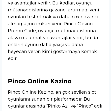
və avantajlar verilir. Bu kodlar, oyunçu
mütənəqqislərinə qazancı artırmaq, yeni
oyunları test etmək və daha çox qazancı
almaq üçün imkan verir. Pinco Casino
Promo Code, oyunçu mütənəqqislərinə
əlavə məlumat və avantajlar verir, bu da
onların oyunu daha yaxşı və daha
heyecan verən kimi göstərməyə kömək
edir.
Pinco Online Kazino
Pinco Online Kazino, ən çox sevilen slot
oyunlarını sunan bir platformadır. Bu
oyunlar arasında “Pinko Az” və “Pinco” adlı