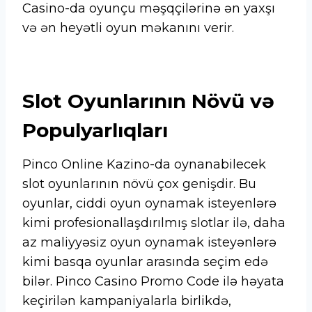
Casino-da oyunçu məşqçilərinə ən yaxşı
və ən heyətli oyun məkanını verir.
Slot Oyunlarının Növü və
Populyarlıqları
Pinco Online Kazino-da oynanabilecek
slot oyunlarının növü çox genişdir. Bu
oyunlar, ciddi oyun oynamak isteyenlərə
kimi profesionallaşdırılmış slotlar ilə, daha
az maliyyəsiz oyun oynamak isteyənlərə
kimi basqa oyunlar arasında seçim edə
bilər. Pinco Casino Promo Code ilə həyata
keçirilən kampaniyalarla birlikdə,