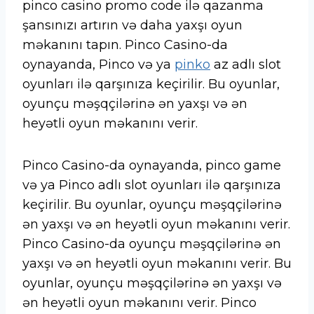
pinco casino promo code ilə qazanma
şansınızı artırın və daha yaxşı oyun
məkanını tapın. Pinco Casino-da
oynayanda, Pinco və ya
pinko
az adlı slot
oyunları ilə qarşınıza keçirilir. Bu oyunlar,
oyunçu məşqçilərinə ən yaxşı və ən
heyətli oyun məkanını verir.
Pinco Casino-da oynayanda, pinco game
və ya Pinco adlı slot oyunları ilə qarşınıza
keçirilir. Bu oyunlar, oyunçu məşqçilərinə
ən yaxşı və ən heyətli oyun məkanını verir.
Pinco Casino-da oyunçu məşqçilərinə ən
yaxşı və ən heyətli oyun məkanını verir. Bu
oyunlar, oyunçu məşqçilərinə ən yaxşı və
ən heyətli oyun məkanını verir. Pinco