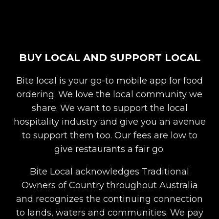
Alternative:
BUY LOCAL AND SUPPORT LOCAL
Bite local is your go-to mobile app for food
ordering. We love the local community we
share. We want to support the local
hospitality industry and give you an avenue
to support them too. Our fees are low to
give restaurants a fair go.
Bite Local acknowledges Traditional
Owners of Country throughout Australia
and recognizes the continuing connection
to lands, waters and communities. We pay