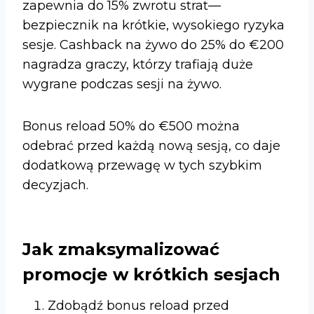
zapewnia do 15% zwrotu strat—
bezpiecznik na krótkie, wysokiego ryzyka
sesje. Cashback na żywo do 25% do €200
nagradza graczy, którzy trafiają duże
wygrane podczas sesji na żywo.
Bonus reload 50% do €500 można
odebrać przed każdą nową sesją, co daje
dodatkową przewagę w tych szybkim
decyzjach.
Jak zmaksymalizować
promocje w krótkich sesjach
Zdobądź bonus reload przed