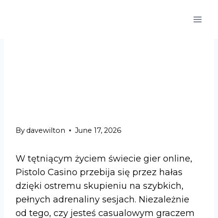
Skip
UNCATEGORIZED
to
Pistolo Casino: Plac
content
zabaw o wysokiej
intensywności dla
szybkich wygranych
By
davewilton
June 17, 2026
W tętniącym życiem świecie gier online,
Pistolo Casino przebija się przez hałas
dzięki ostremu skupieniu na szybkich,
pełnych adrenaliny sesjach. Niezależnie
od tego, czy jesteś casualowym graczem