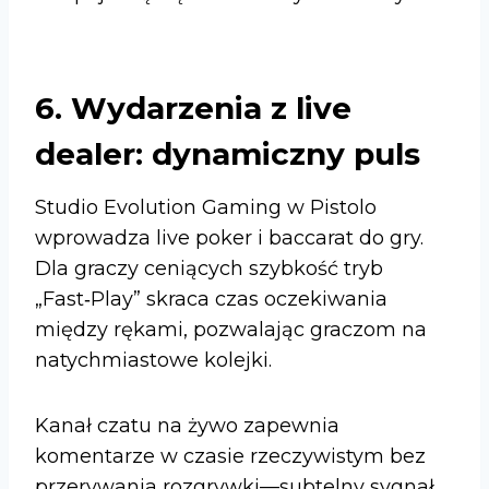
6. Wydarzenia z live
dealer: dynamiczny puls
Studio Evolution Gaming w Pistolo
wprowadza live poker i baccarat do gry.
Dla graczy ceniących szybkość tryb
„Fast‑Play” skraca czas oczekiwania
między rękami, pozwalając graczom na
natychmiastowe kolejki.
Kanał czatu na żywo zapewnia
komentarze w czasie rzeczywistym bez
przerywania rozgrywki—subtelny sygnał,