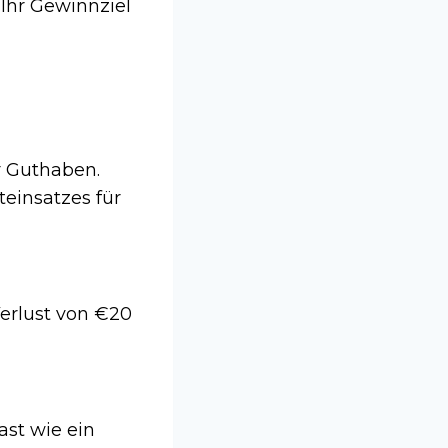
 Ihr Gewinnziel
r Guthaben.
teinsatzes für
Verlust von €20
ast wie ein