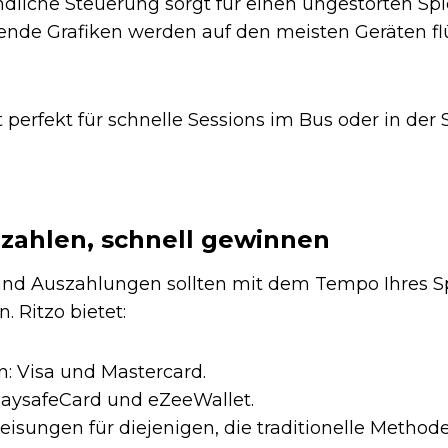
dliche Steuerung sorgt für einen ungestörten Spie
ende Grafiken werden auf den meisten Geräten fl
t perfekt für schnelle Sessions im Bus oder in de
nzahlen, schnell gewinnen
nd Auszahlungen sollten mit dem Tempo Ihres Sp
 Ritzo bietet:
n: Visa und Mastercard.
PaysafeCard und eZeeWallet.
sungen für diejenigen, die traditionelle Method