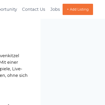
ortunity
Contact Us
Jobs
+ Add Listing
 auf
rvenkitzel
 Mit einer
iele, Live-
en, ohne sich