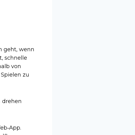
en geht, wenn
, schnelle
halb von
Spielen zu
h drehen
Web‑App.