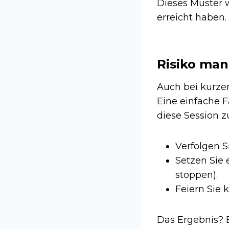
Dieses Muster wi
erreicht haben.
Risiko ma
Auch bei kurzen
Eine einfache F
diese Session z
Verfolgen 
Setzen Sie 
stoppen).
Feiern Sie 
Das Ergebnis? E