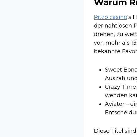
Warum Rit
Ritzo casino
’s 
der nahtlosen P
drehen, zu wett
von mehr als 13
bekannte Favori
Sweet Bonan
Auszahlung
Crazy Time 
wenden ka
Aviator – e
Entscheidu
Diese Titel sin