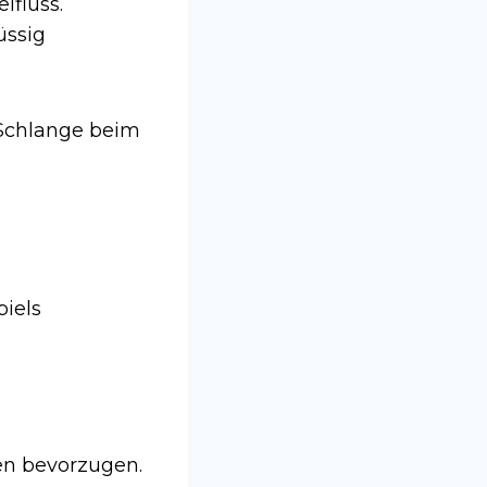
lfluss.
üssig
r Schlange beim
iels
en bevorzugen.