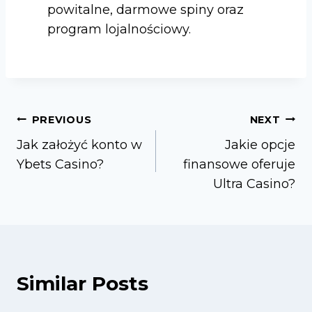
powitalne, darmowe spiny oraz
program lojalnościowy.
Post
PREVIOUS
NEXT
Jak założyć konto w
Jakie opcje
navigation
Ybets Casino?
finansowe oferuje
Ultra Casino?
Similar Posts