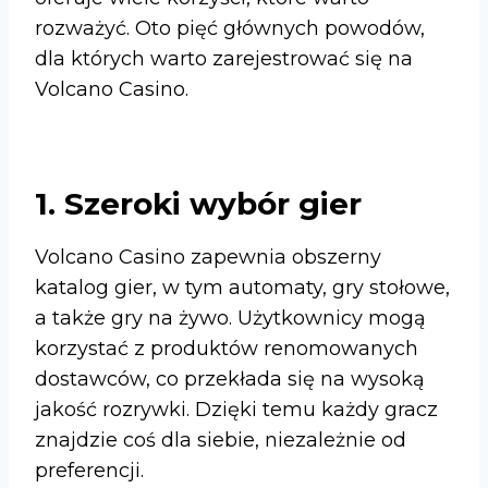
rozważyć. Oto pięć głównych powodów,
dla których warto zarejestrować się na
Volcano Casino.
1. Szeroki wybór gier
Volcano Casino zapewnia obszerny
katalog gier, w tym automaty, gry stołowe,
a także gry na żywo. Użytkownicy mogą
korzystać z produktów renomowanych
dostawców, co przekłada się na wysoką
jakość rozrywki. Dzięki temu każdy gracz
znajdzie coś dla siebie, niezależnie od
preferencji.