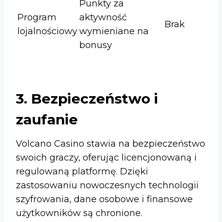
Punkty za
Program
aktywność
Brak
lojalnościowy
wymieniane na
bonusy
3. Bezpieczeństwo i
zaufanie
Volcano Casino stawia na bezpieczeństwo
swoich graczy, oferując licencjonowaną i
regulowaną platformę. Dzięki
zastosowaniu nowoczesnych technologii
szyfrowania, dane osobowe i finansowe
użytkowników są chronione.