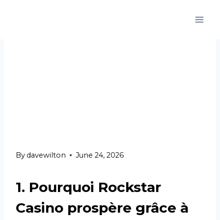
Skip
UNCATEGORIZED
to
Rockstar Casino
content
Quick‑Play Guide :
Machines à sous à
haute intensité &
Récompenses rapides
By
davewilton
June 24, 2026
1. Pourquoi Rockstar
Casino prospère grâce à