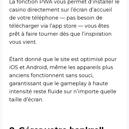
La fonction PWA vous permet d’installer le
casino directement sur l’écran d’accueil
de votre téléphone — pas besoin de
télécharger via l’app store — vous êtes
prêt à faire tourner dès que l’inspiration
vous vient.
Étant donné que le site est optimisé pour
iOS et Android, même les appareils plus
anciens fonctionnent sans souci,
garantissant que le gameplay à haute
intensité reste fluide sur n’importe quelle
taille d’écran.