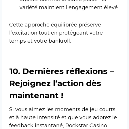
variété maintient l’engagement élevé.
Cette approche équilibrée préserve
l’excitation tout en protégeant votre
temps et votre bankroll.
10. Dernières réflexions –
Rejoignez l’action dès
maintenant !
Si vous aimez les moments de jeu courts
et à haute intensité et que vous adorez le
feedback instantané, Rockstar Casino