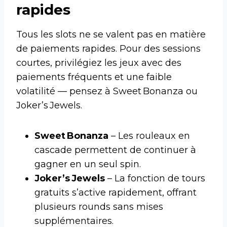
rapides
Tous les slots ne se valent pas en matière
de paiements rapides. Pour des sessions
courtes, privilégiez les jeux avec des
paiements fréquents et une faible
volatilité — pensez à Sweet Bonanza ou
Joker’s Jewels.
Sweet Bonanza
– Les rouleaux en
cascade permettent de continuer à
gagner en un seul spin.
Joker’s Jewels
– La fonction de tours
gratuits s’active rapidement, offrant
plusieurs rounds sans mises
supplémentaires.