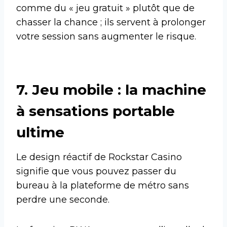
comme du « jeu gratuit » plutôt que de
chasser la chance ; ils servent à prolonger
votre session sans augmenter le risque.
7. Jeu mobile : la machine
à sensations portable
ultime
Le design réactif de Rockstar Casino
signifie que vous pouvez passer du
bureau à la plateforme de métro sans
perdre une seconde.