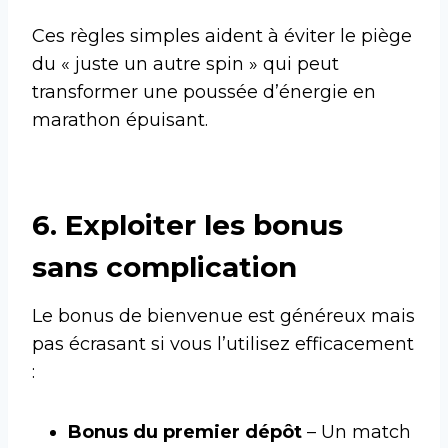
Ces règles simples aident à éviter le piège
du « juste un autre spin » qui peut
transformer une poussée d’énergie en
marathon épuisant.
6. Exploiter les bonus
sans complication
Le bonus de bienvenue est généreux mais
pas écrasant si vous l’utilisez efficacement
:
Bonus du premier dépôt
– Un match