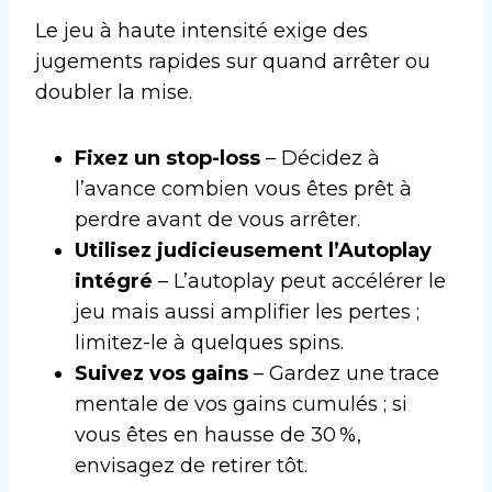
Le jeu à haute intensité exige des
jugements rapides sur quand arrêter ou
doubler la mise.
Fixez un stop-loss
– Décidez à
l’avance combien vous êtes prêt à
perdre avant de vous arrêter.
Utilisez judicieusement l’Autoplay
intégré
– L’autoplay peut accélérer le
jeu mais aussi amplifier les pertes ;
limitez-le à quelques spins.
Suivez vos gains
– Gardez une trace
mentale de vos gains cumulés ; si
vous êtes en hausse de 30 %,
envisagez de retirer tôt.