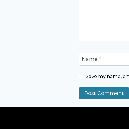
Name
*
Save my name, ema
Alternative: