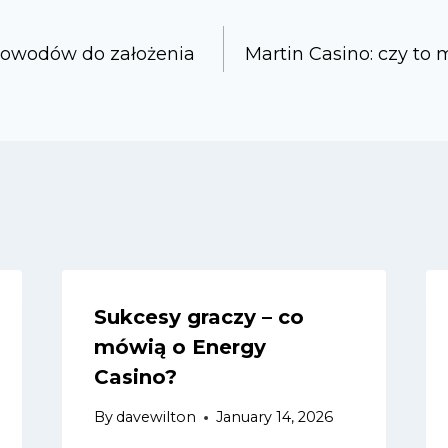
 powodów do założenia
Martin Casino: czy to 
Sukcesy graczy – co
mówią o Energy
Casino?
By
davewilton
January 14, 2026