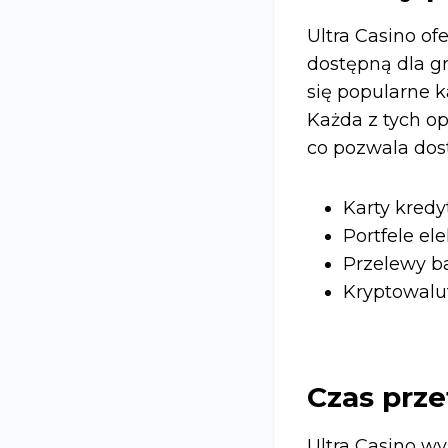
Ultra Casino of
dostępną dla g
się popularne k
Każda z tych op
co pozwala dos
Karty kredy
Portfele ele
Przelewy b
Kryptowalut
Czas prze
Ultra Casino wy