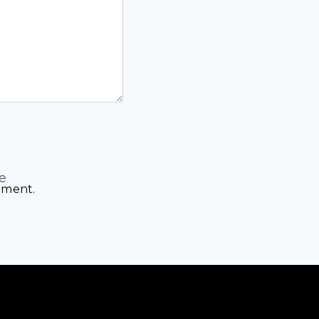
e
mment.