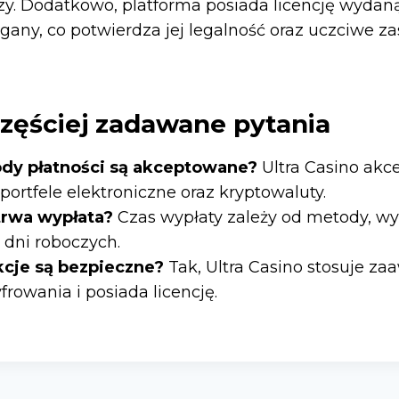
zy. Dodatkowo, platforma posiada licencję wydan
any, co potwierdza jej legalność oraz uczciwe za
zęściej zadawane pytania
dy płatności są akceptowane?
Ultra Casino akce
portfele elektroniczne oraz kryptowaluty.
trwa wypłata?
Czas wypłaty zależy od metody, w
 dni roboczych.
kcje są bezpieczne?
Tak, Ultra Casino stosuje z
frowania i posiada licencję.