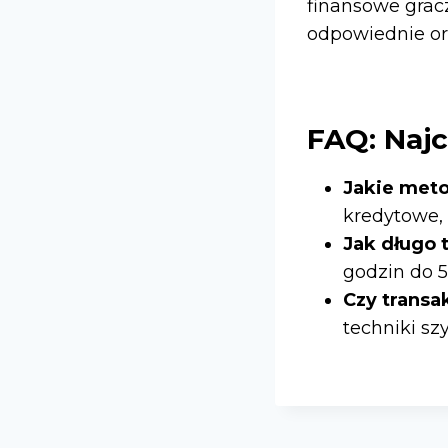
finansowe grac
odpowiednie org
FAQ: Najc
Jakie meto
kredytowe, 
Jak długo 
godzin do 5
Czy transa
techniki szy