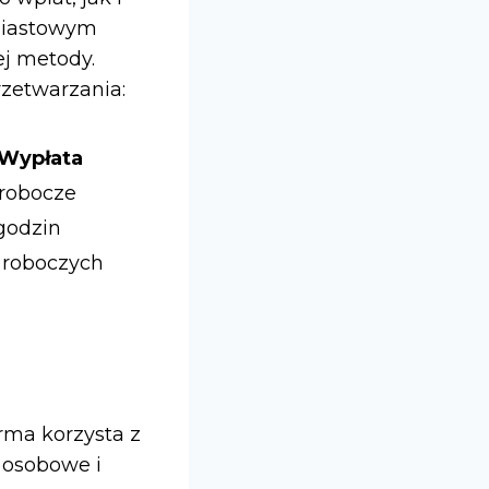
miastowym
ej metody.
rzetwarzania:
Wypłata
 robocze
godzin
i roboczych
orma korzysta z
 osobowe i