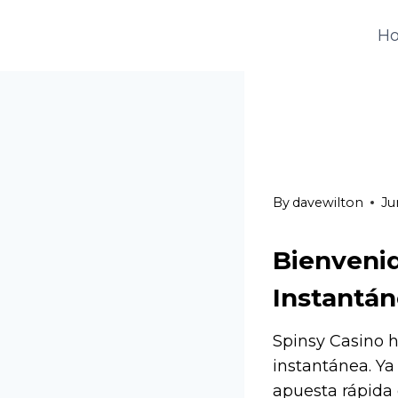
Skip
H
to
UNCATEGORIZED
content
Reseña 
Rápidas,
Rápidas
By
davewilton
Ju
Bienvenid
Instantá
Spinsy Casino h
instantánea. Ya
apuesta rápida 