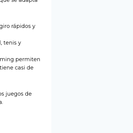
iro rápidos y
 tenis y
Gaming permiten
tiene casi de
os juegos de
a.