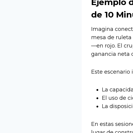
Ejemplo d
de 10 Min
Imagina conecta
mesa de ruleta
—en rojo. El cr
ganancia neta 
Este escenario i
La capacida
El uso de c
La disposic
En estas sesion
lugar de constru