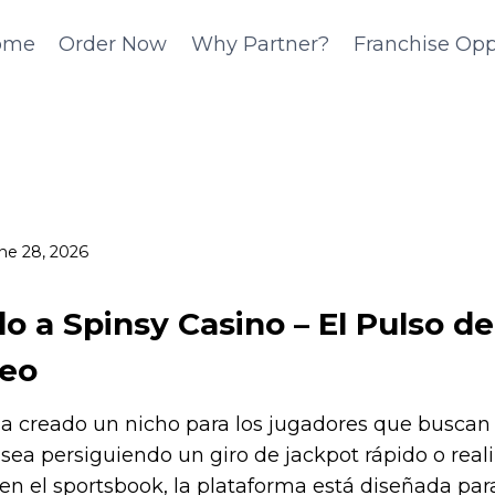
ome
Order Now
Why Partner?
Franchise Opp
de Spinsy Casino: Tragamo
 Acción en Vivo y Gananci
ne 28, 2026
o a Spinsy Casino – El Pulso d
neo
a creado un nicho para los jugadores que buscan 
 sea persiguiendo un giro de jackpot rápido o rea
en el sportsbook, la plataforma está diseñada par