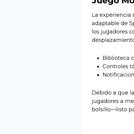
Juego Mó
La experiencia 
adaptable de Sp
los jugadores 
desplazamiento
Biblioteca 
Controles tá
Notificacio
Debido a que la
jugadores a me
bolsillo—listo p