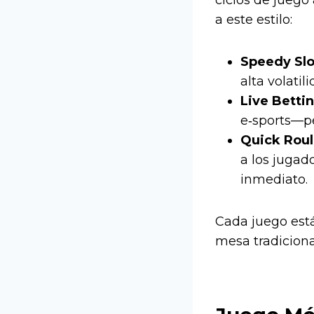
a este estilo:
Speedy Slo
alta volati
Live Bettin
e‑sports—pe
Quick Roul
a los jugad
inmediato.
Cada juego est
mesa tradiciona