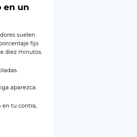
o en un
adores suelen
orcentaje fijo
e diez minutos.
oladas.
tiga aparezca.
 en tu contra,