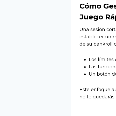
Cómo Gest
Juego Rá
Una sesión cort
establecer un 
de su bankroll 
Los límites
Las funcion
Un botón de
Este enfoque au
no te quedarás 